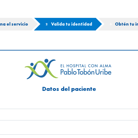
na el servicio
Valida tu identidad
Obtén tu 
2
3
Datos del paciente